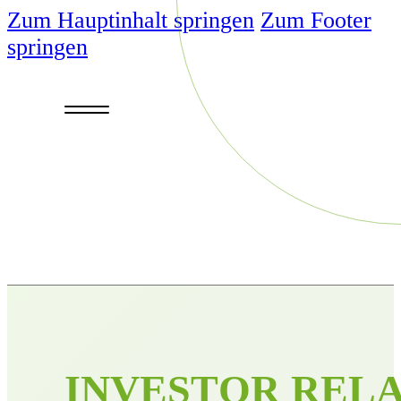
Zum Hauptinhalt springen
Zum Footer
springen
I
N
V
E
S
T
O
R
R
E
L