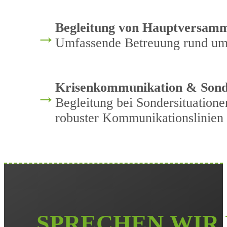
Begleitung von Hauptversam
→
Umfassende Betreuung rund u
Krisenkommunikation & Sond
→
Begleitung bei Sondersituatio
robuster Kommunikationslinien
S
P
R
E
C
H
E
N
W
I
R