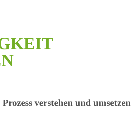
G
K
E
I
T
E
N
n Prozess verstehen und umsetzen