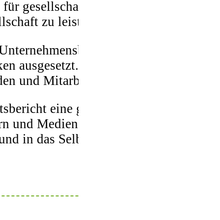
ür gesellschaftliche Belange zu öffnen
schaft zu leisten.
 Unternehmensbereiche und entlang aller
ken ausgesetzt. Zudem bauen Unternehm
en und Mitarbeitern auf.
tsbericht eine große Chance. Sie schaff
n und Medien. Gleichzeitig rücken sie 
nd in das Selbstverständnis der Mitarbei