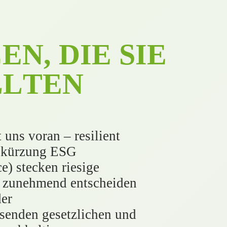
C
E
N
,
D
I
E
S
I
E
L
L
T
E
N
uns voran – resilient
Abkürzung ESG
e) stecken riesige
 zunehmend entscheiden
der
senden gesetzlichen und