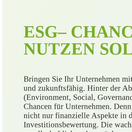
E
S
G
–
C
H
A
N
N
U
T
Z
E
N
S
O
Bringen Sie Ihr Unternehmen mit 
und zukunftsfähig. Hinter der 
(Environment, Social, Governanc
Chancen für Unternehmen. Denn
nicht nur finanzielle Aspekte in 
Investitionsbewertung. Die wach