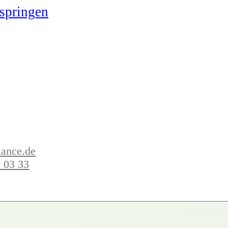
springen
iance.de
 03 33