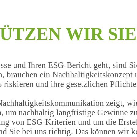
Ü
T
Z
E
N
W
I
R
S
I
E
se und Ihren ESG-Bericht geht, sind Si
en, brauchen ein Nachhaltigkeitskonzept
riskieren und ihre gesetzlichen Pflichte
 Nachhaltigkeitskommunikation zeigt, w
, um nachhaltig langfristige Gewinne zu
ng von ESG-Kriterien und um die Erstel
nd Sie bei uns richtig. Das können wir k