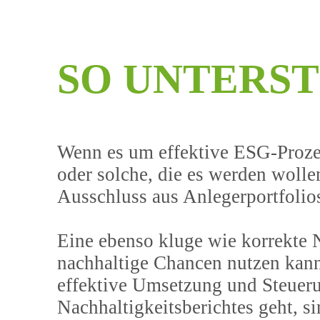
S
O
U
N
T
E
R
S
T
Wenn es um effektive ESG-Prozes
oder solche, die es werden woll
Ausschluss aus Anlegerportfolios 
Eine ebenso kluge wie korrekte
nachhaltige Chancen nutzen kann
effektive Umsetzung und Steueru
Nachhaltigkeitsberichtes geht, si