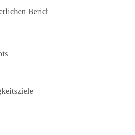
derlichen Berichtsrahmens und entsprech
pts
keitsziele