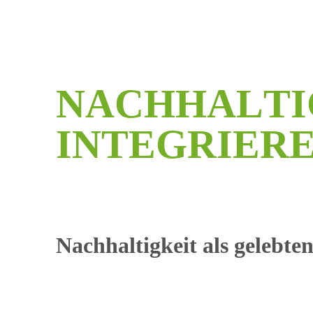
N
A
C
H
H
A
L
T
I
I
N
T
E
G
R
I
E
R
Nachhaltigkeit als gelebte